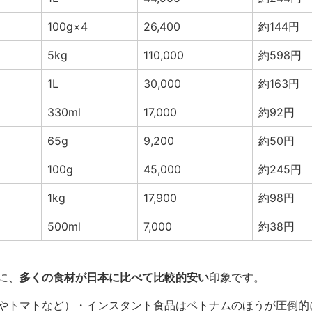
100g×4
26,400
約144円
5kg
110,000
約598円
1L
30,000
約163円
330ml
17,000
約92円
65g
9,200
約50円
100g
45,000
約245円
1kg
17,900
約98円
500ml
7,000
約38円
に、
多くの食材が日本に比べて比較的安い
印象です。
やトマトなど）・インスタント食品はベトナムのほうが圧倒的