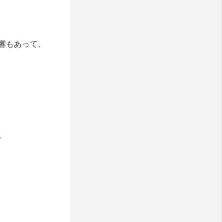
響もあって、
。