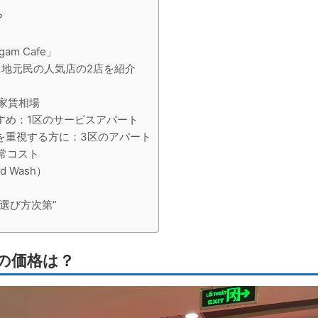
？
m Cafe」
地元民の人気店の2店を紹介
の家賃相場
すめ：1区のサービスアパート
を重視する方に：3区のアパート
日常コスト
 Wash）
選び方次第”
品の価格は？