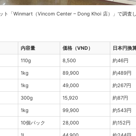
inmart（Vincom Center – Dong Khoi 店）」で
内容量
価格（VND）
日本円換
110g
8,500
約46円
1kg
89,900
約489円
1kg
49,000
約267円
300g
15,920
約87円
1kg
99,900
約543円
10個パック
28,000
約152円
1L
44,900
約244円