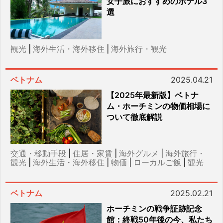
女子旅におすすめのホテル3
選
観光
|
海外生活・海外移住
|
海外旅行・観光
ベトナム
2025.04.21
【2025年最新版】ベトナ
ム・ホーチミンの物価相場に
ついて徹底解説
交通・移動手段
|
住居・家賃
|
海外グルメ
|
海外旅行・
観光
|
海外生活・海外移住
|
物価
|
ローカルご飯
|
観光
ベトナム
2025.02.21
ホーチミンの戦争証跡記念
館：終戦50年後の今、私たち