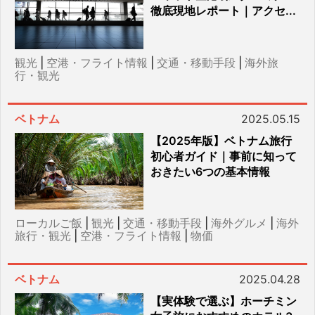
徹底現地レポート｜アクセ...
観光
|
空港・フライト情報
|
交通・移動手段
|
海外旅
行・観光
ベトナム
2025.05.15
【2025年版】ベトナム旅行
初心者ガイド｜事前に知って
おきたい6つの基本情報
ローカルご飯
|
観光
|
交通・移動手段
|
海外グルメ
|
海外
旅行・観光
|
空港・フライト情報
|
物価
ベトナム
2025.04.28
【実体験で選ぶ】ホーチミン