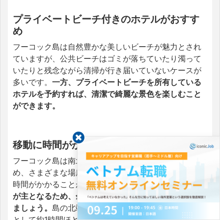
プライベートビーチ付きのホテルがおすす
め
フーコック島は自然豊かな美しいビーチが魅力とされ
ていますが、公共ビーチはゴミが落ちていたり濁って
いたりと残念ながら清掃が行き届いていないケースが
多いです。
一方、プライベートビーチを所有している
ホテルを予約すれば、清潔で綺麗な景色を楽しむこと
ができます。
移動に時間がかかる
フーコック島は南北に観光スポットが点在しているた
め、さまざまな場所を訪れたい場合は、思った以上に
時間がかかることがあります。
基本的には車での移動
が主となるため、余裕を持ったスケジュールを心がけ
ましょう。
島の北端から南端までは、移動時間の目安
として約1時間ほどです。