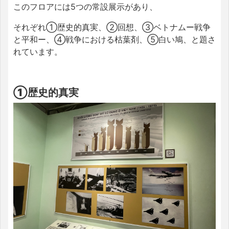
このフロアには5つの常設展示があり、
それぞれ①歴史的真実、②回想、③ベトナムー戦争
と平和ー、④戦争における枯葉剤、⑤白い鳩、と題さ
れています。
①歴史的真実