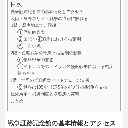
目次
戦争証跡記念館の基本情報とアクセス
入口・屋外エリア – 戦争の痕跡に触れる
3階：歴史的真実と回想
①歴史的真実
②回想〜④戦争における枯葉剤
⑤「白い鳩」
2階：侵略戦争の罪悪と枯葉剤の影響
⑥侵略戦争の罪悪
⑦ベトナムでのアメリカの侵略戦争における枯葉
剤の余波
1階：世界の反戦運動とベトナムへの支援
⑨世界は1954〜1975年の抗米救国戦争を支持
屋外展示：捕虜制度と収容所の実態
まとめ
戦争証跡記念館の基本情報とアクセス