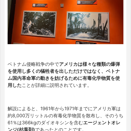
ベトナム侵略戦争の中で
アメリカは様々な種類の爆弾
を使用し多くの犠牲者を出しただけではなく、ベトナ
ム国内革命軍の動きを妨げるために有毒化学物質を使
用した
ことが詳細に説明されています。
解説によると、1961年から1971年までにアメリカ軍は
約8,000万リットルの有毒化学物質を散布し、そのうち
61％は366kgのダイオキシンを含む
エージェントオレ
ンジ(枯葉剤)
であったとのことです。