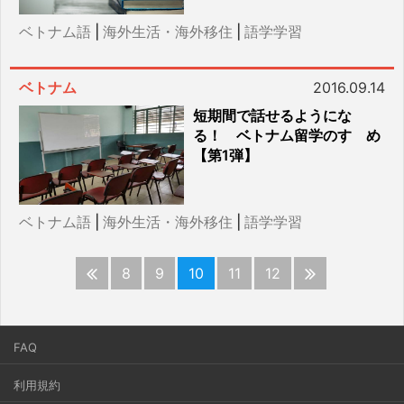
ベトナム語
|
海外生活・海外移住
|
語学学習
ベトナム
2016.09.14
短期間で話せるようにな
る！ ベトナム留学のすゝめ
【第1弾】
ベトナム語
|
海外生活・海外移住
|
語学学習
8
9
10
11
12
FAQ
利用規約