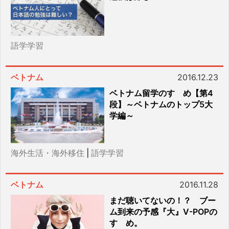
語学学習
ベトナム
2016.12.23
ベトナム留学のすゝめ【第4
段】～ベトナムのトップ5大
学編～
海外生活・海外移住
|
語学学習
ベトナム
2016.11.28
まだ聴いてないの！？ ブー
ム到来の予感『大』V-POPの
すゝめ。