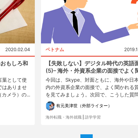
2020.02.04
ベトナム
2019.
のおもしろ和
【失敗しない】デジタル時代の英語
(5)– 海外・外資系企業の面接でよく聞.
言葉として使
今回は、Skype、対面ともに、海外や日
ではありませ
内の外資系企業の面接で、よく聞かれる
（カメラ）の...
を見てみましょう。次回で、こうした質問.
有元美津世（外部ライター）
海外転職・海外就職
|
語学学習