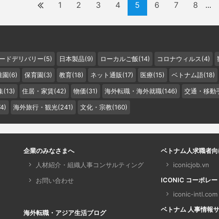
1
2
3
4
5
6
7
8
...
ードデリバリー(5)
日本製品(9)
ローカルご飯(14)
コロナウィルス(4)
園(6)
保育園(3)
教育(18)
ネット通販(17)
医療(15)
ベトナム語(18)
(13)
住居・家賃(42)
物価(31)
海外転職・海外就職(146)
交通・移動手
4)
海外旅行・観光(241)
文化・宗教(160)
企業のみなさまへ
ベトナム人求職者向
人材紹介・組織人事コンサルティング
iconicjob.vn
ICONIC コーポレ
お問い合わせ
iconic-intl.com
ベトナム 人事情報サイト 
海外転職・アジア生活ブログ