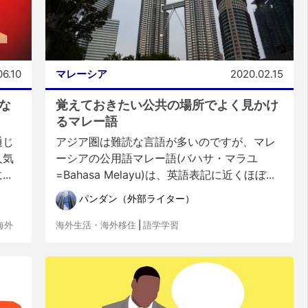
06.10
マレーシア
2020.02.15
な
覚えておきたい公共の場所でよく見かけ
るマレー語
通じ
アジア圏は難読な言語が多いのですが、マレ
人気
ーシアの公用語マレー語(バハサ・マラユ
..
=Bahasa Melayu)は、英語表記に近くほぼ...
パンダン（外部ライター）
海外
海外生活・海外移住
|
語学学習