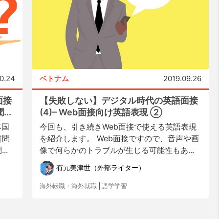
10.24
ベトナム
2019.09.26
面接
【失敗しない】デジタル時代の英語面接
..
(4)– Web面接向け英語表現 ②
本国
今回も、引き続きWeb面接で使える英語表現
質問
を紹介します。 Web面接ですので、音声や画
..
像で何らかのトラブルが生じる可能性もあ...
有元美津世（外部ライター）
海外転職・海外就職
|
語学学習