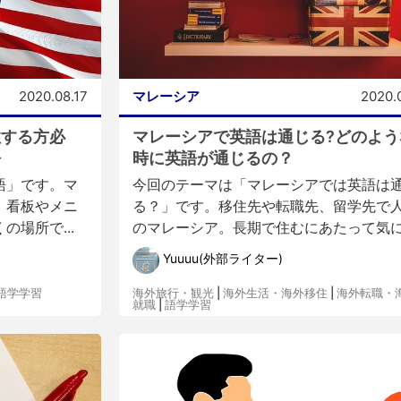
2020.08.17
マレーシア
2020.
住する方必
マレーシアで英語は通じる?どのよう
語
時に英語が通じるの？
語」です。マ
今回のテーマは「マレーシアでは英語は
、看板やメニ
る？」です。移住先や転職先、留学先で
場所で...
のマレーシア。長期で住むにあたって気に.
Yuuuu(外部ライター)
語学学習
海外旅行・観光
|
海外生活・海外移住
|
海外転職・
就職
|
語学学習