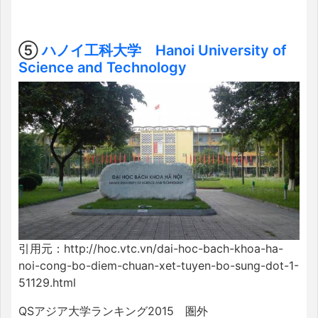
⑤
ハノイ工科大学 Hanoi University of
Science and Technology
引用元：http://hoc.vtc.vn/dai-hoc-bach-khoa-ha-
noi-cong-bo-diem-chuan-xet-tuyen-bo-sung-dot-1-
51129.html
QSアジア大学ランキング2015 圏外