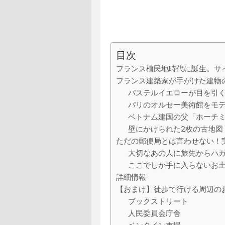
目次
フランス植民地時代に誕生。サ
フランス建築家が手がけた建物
パステルイエローが目を引
パリのオルセー美術館をモ
ベトナム建国の父「ホーチ
壁にかけられた2枚の古地図
ただの郵便局とは言わせない！
大切なあの人に旅先からハ
ここでしか手に入らないお
詳細情報
【おまけ】徒歩で行ける周辺の
ブックストリート
人民委員会庁舎