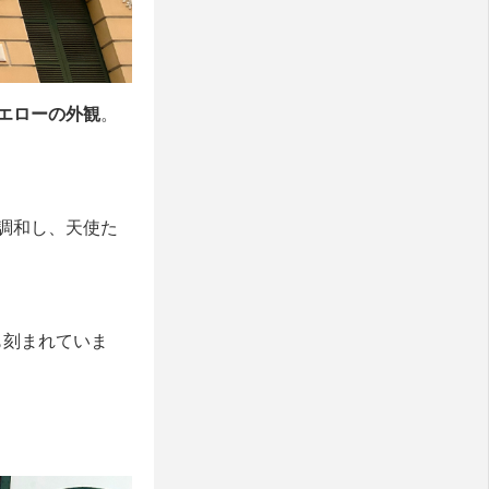
エローの外観
。
調和し、天使た
も刻まれていま