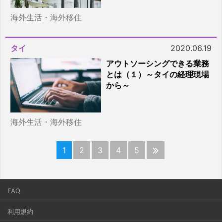
海外生活・海外移住
タイ
2020.06.19
アウトソーシングできる業務
とは（１）～タイの経理現場
から～
海外生活・海外移住
1
2
3
4
5
FAQ
利用規約