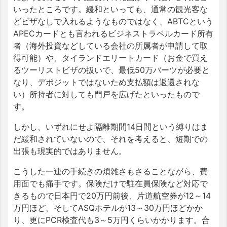
いったところです。緩和といっても、通常の観光客な
どビザなしで入れるようなものではなく、ABTCという
APECカードとも言われるビジネストラベルカード所有
者（海外投資などしている会社の所属者が申請して取
得可能）や、タイランドエリートカード（お金で買え
るツーリストビザの扱いで、最低50万バーツが必要と
なり、デポジットではないため支払額は返還されな
い）所持者に対しても門戸を広げたといったもので
す。
しかし、いずれにせよ隔離期間14日間という縛りはま
だ緩和されていないので、それを考えると、短期での
出張も現実的ではありません。
こうした一連の手続きの煩雑さもさることながら、費
用面でも痛手です。保険だけで駐在員保険など対応で
きるもので日本円で20万円前後、片道航空券が12～14
万円ほど、そしてASQホテルが13～30万円ほどかか
り、更にPCR検査代も3～5万円くらいかかります。合