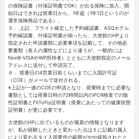
の保険証書（付保証明書でOK）が出る保険に加入。開
始日はできれば搭乗日から、1年超（1年1日というのが
通常保険商品である）。
５． 上記、フライト確定した予約確認書、ASQホテル
予約確認書、付保証明書が揃ったら、大使館のHPより
指定された申請書類に必要事項を記載して、その他必
要書類（各人の属性などにより違うが、一般的には
NonB-VISAやWP所持者）とともに大使館指定のメール
アドレスに送付して申請完了。
６． 搭乗日の4営業日前くらいまでに入国許可証
（COE）がメールで送付される。
※上記が一連のCOEの申請となり、搭乗時までに必要な
書類としては搭乗日時の72時間以内のPCR検査での陰
性証明書とFitToFly証明書（搭乗にあたっての健康状態
証明書）が更に必要です。
大使館のHPに出ているものが最新の情報となります
が、私が経験したときと変わった点は５に記載の属人
により変わるタイ入国要件の範囲がやや緩和されたと