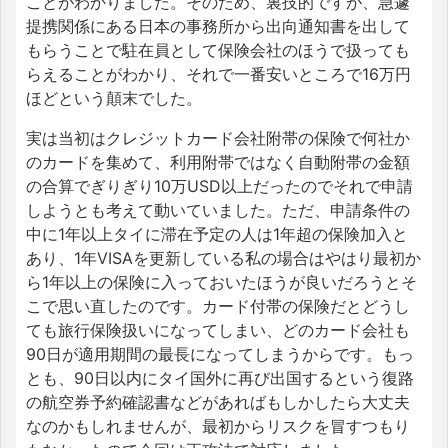
ことがわかりました。そのため、裏技的ですが、急遽
提携関係にある日本の事務所から出向通知書を出して
もらうことで駐在員として保険会社のほうで扱っても
らえることがわかり、それで一番安いところで16万円
ほどという顛末でした。
実は当初はクレジットカード会社附帯の保険で何社か
のカードを集めて、利用附帯ではなく自動附帯の金額
の合算でぎりぎり10万USD以上だったのでそれで申請
しようとも考えて動いていました。ただ、申請条件の
中に1年以上タイに滞在予定の人は1年超の保険加入と
あり、1年VISAを更新している私の場合はやはり最初か
ら1年以上の保険に入っておいたほうが良いだろうとそ
こで思い直したのです。カード付帯の保険だとどうし
ても旅行保険扱いになってしまい、どのカード会社も
90日が適用期間の最長になってしまうからです。もっ
とも、90日以内にタイ国外に再び出国するという復路
の航空券予約確認書などがあればもしかしたら大丈夫
なのかもしれませんが、最初からリスクを冒すつもり