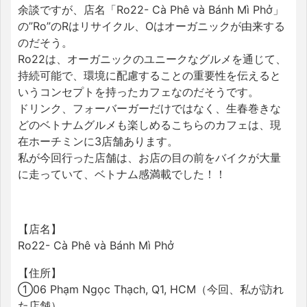
余談ですが、店名「Ro22- Cà Phê và Bánh Mì Phở」
の”Ro”のRはリサイクル、Oはオーガニックが由来する
のだそう。
Ro22は、オーガニックのユニークなグルメを通じて、
持続可能で、環境に配慮することの重要性を伝えると
いうコンセプトを持ったカフェなのだそうです。
ドリンク、フォーバーガーだけではなく、生春巻きな
どのベトナムグルメも楽しめるこちらのカフェは、現
在ホーチミンに3店舗あります。
私が今回行った店舗は、お店の目の前をバイクが大量
に走っていて、ベトナム感満載でした！！
【店名】
Ro22- Cà Phê và Bánh Mì Phở
【住所】
①06 Phạm Ngọc Thạch, Q1, HCM（今回、私が訪れ
た店舗）