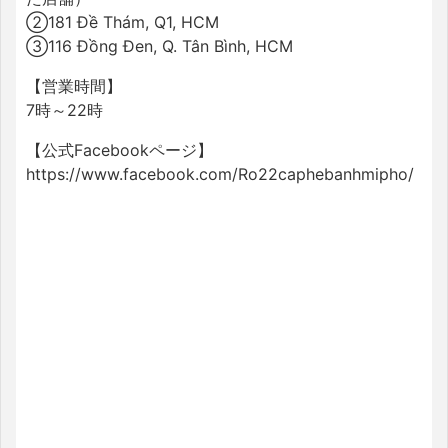
②181 Đề Thám, Q1, HCM
③116 Đồng Đen, Q. Tân Bình, HCM
【営業時間】
7時～22時
【公式Facebookページ】
https://www.facebook.com/Ro22caphebanhmipho/