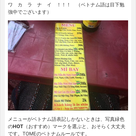
ワ カ ラ ナ イ ！！！ （ベトナム語は目下勉
強中でございます）
メニューがベトナム語表記しかないときは、写真緑色
の
HOT
（おすすめ）マークを選ぶと、おそらく大丈夫
です。TOMEのベトナムルールです。