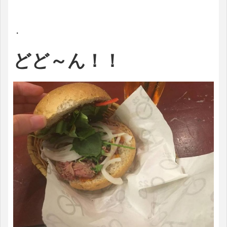
・
どど～ん！！