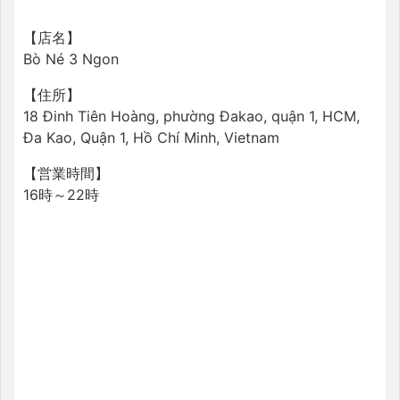
【店名】
Bò Né 3 Ngon
【住所】
18 Đinh Tiên Hoàng, phường Đakao, quận 1, HCM,
Đa Kao, Quận 1, Hồ Chí Minh, Vietnam
【営業時間】
16時～22時