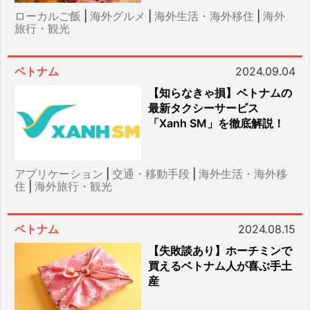
ローカルご飯
|
海外グルメ
|
海外生活・海外移住
|
海外
旅行・観光
ベトナム
2024.09.04
【知らなきゃ損】ベトナムの
最新タクシーサービス
「Xanh SM」を徹底解説！
アプリケーション
|
交通・移動手段
|
海外生活・海外移
住
|
海外旅行・観光
ベトナム
2024.08.15
【失敗談あり】ホーチミンで
買えるベトナム人が喜ぶ手土
産