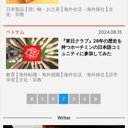
日本製品
|
買い物・お土産
|
海外生活・海外移住
|
文
化・宗教
ベトナム
2024.08.15
『東日クラブ』28年の歴史を
持つホーチミンの日本語コミ
ュニティに参加してみた
教育
|
海外転職・海外就職
|
海外生活・海外移住
|
語学
学習
|
文化・宗教
5
6
7
8
9
Writer