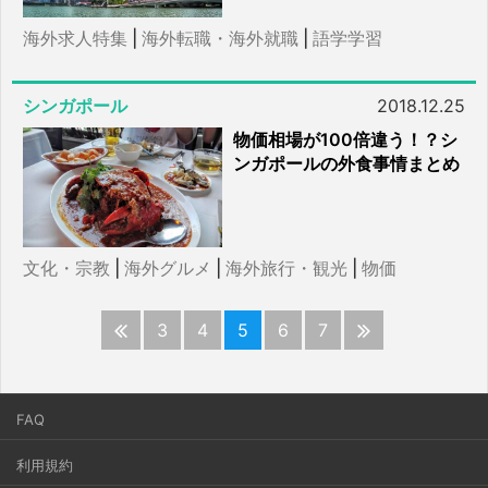
海外求人特集
|
海外転職・海外就職
|
語学学習
シンガポール
2018.12.25
物価相場が100倍違う！？シ
ンガポールの外食事情まとめ
文化・宗教
|
海外グルメ
|
海外旅行・観光
|
物価
3
4
5
6
7
FAQ
利用規約