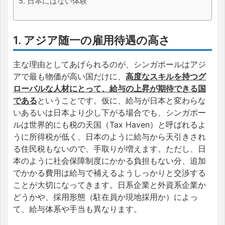
5. 日本にはない体験
1. アジア随一の雇用待遇の高さ
主な理由としてあげられるのが、シンガポールはアジ
アで最も物価が高い国だけに、
高度なスキルを持つグ
ローバルな人材にとって、給与の上昇が期待できる国
である
ということです。仮に、給与が日本と変わらな
いあるいは日本より少し下がる場合でも、シンガポー
ルは世界的にも税の天国（Tax Haven）と呼ばれるよ
うに所得税が低く、日本のように給与から天引きされ
る住民税もないので、手取りが増えます。ただし、日
本のように社会保障制度にかかる負担もない分、追加
でかかる費用は給与で補えるようしっかりと交渉する
ことが大切になってきます。日系企業と外資系企業か
どうかや、採用形態（駐在員か現地採用か）によっ
て、給与体系や手当も異なります。