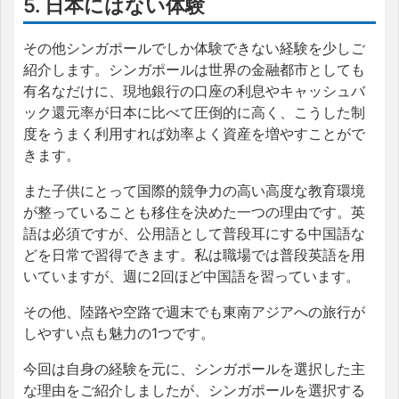
5. 日本にはない体験
その他シンガポールでしか体験できない経験を少しご
紹介します。シンガポールは世界の金融都市としても
有名なだけに、現地銀行の口座の利息やキャッシュバ
ック還元率が日本に比べて圧倒的に高く、こうした制
度をうまく利用すれば効率よく資産を増やすことがで
きます。
また子供にとって国際的競争力の高い高度な教育環境
が整っていることも移住を決めた一つの理由です。英
語は必須ですが、公用語として普段耳にする中国語な
どを日常で習得できます。私は職場では普段英語を用
いていますが、週に2回ほど中国語を習っています。
その他、陸路や空路で週末でも東南アジアへの旅行が
しやすい点も魅力の1つです。
今回は自身の経験を元に、シンガポールを選択した主
な理由をご紹介しましたが、シンガポールを選択する