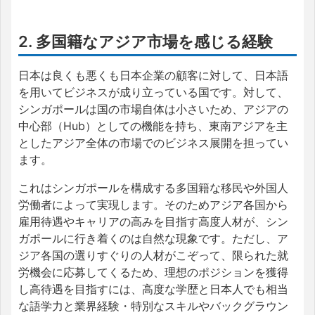
2. 多国籍なアジア市場を感じる経験
日本は良くも悪くも日本企業の顧客に対して、日本語
を用いてビジネスが成り立っている国です。対して、
シンガポールは国の市場自体は小さいため、アジアの
中心部（Hub）としての機能を持ち、東南アジアを主
としたアジア全体の市場でのビジネス展開を担ってい
ます。
これはシンガポールを構成する多国籍な移民や外国人
労働者によって実現します。そのためアジア各国から
雇用待遇やキャリアの高みを目指す高度人材が、シン
ガポールに行き着くのは自然な現象です。ただし、ア
ジア各国の選りすぐりの人材がこぞって、限られた就
労機会に応募してくるため、理想のポジションを獲得
し高待遇を目指すには、高度な学歴と日本人でも相当
な語学力と業界経験・特別なスキルやバックグラウン