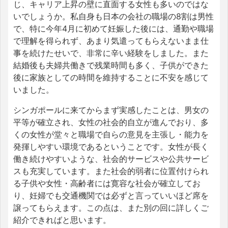
じ、キャリア上昇の壁に直面する女性も多いのではな
いでしょうか。私自身も日本の会社の職場の8割は男性
で、特に今年4月に初めて妊娠した後には、通勤や職場
で理解を得られず、あまり気遣ってもらえないまま仕
事を続けたせいで、非常に辛い経験をしました。また
結婚後も夫婦共働きで残業時間も多く、子供ができた
後に家族としての時間を維持することに不安を感じて
いました。
シンガポールに来てからまず実感したことは、男女の
平等が確立され、女性の社会的自立が進んでおり、多
くの女性が堂々と職場で自らの意見を主張し・能力を
発揮しやすい環境であるということです。女性が長く
働き続けやすいような、社会的サービスや公共サービ
スも充実しています。また社会的弱者に位置付けられ
る子供や女性・高齢者には寛容な社会が確立してお
り、妊婦でも交通機関では必ずと言っていいほど席を
譲ってもらえます。この点は、また別の回に詳しくご
紹介できればと思います。