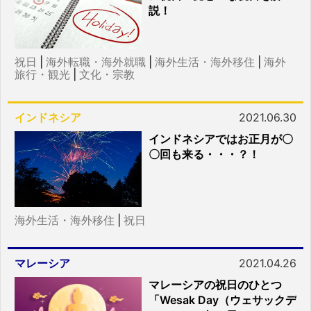
説！
祝日
|
海外転職・海外就職
|
海外生活・海外移住
|
海外
旅行・観光
|
文化・宗教
インドネシア
2021.06.30
インドネシアではお正月が〇
〇回も来る・・・？！
海外生活・海外移住
|
祝日
マレーシア
2021.04.26
マレーシアの祝日のひとつ
「Wesak Day（ウェサックデ