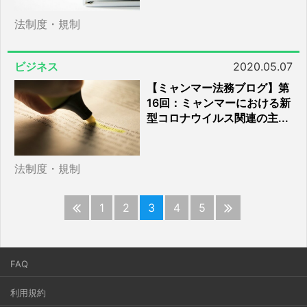
法制度・規制
ビジネス
2020.05.07
【ミャンマー法務ブログ】第
16回：ミャンマーにおける新
型コロナウイルス関連の主...
法制度・規制
1
2
3
4
5
FAQ
利用規約