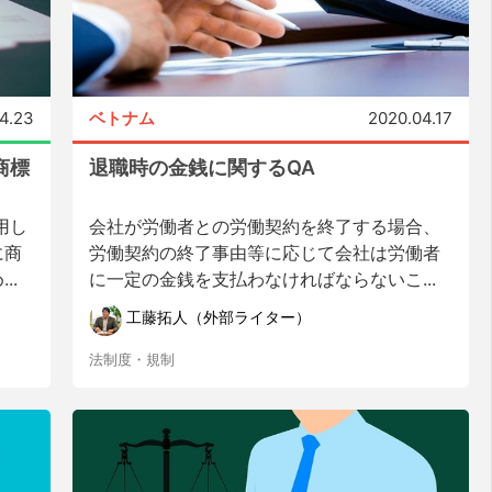
4.23
ベトナム
2020.04.17
商標
退職時の金銭に関するQA
用し
会社が労働者との労働契約を終了する場合、
に商
労働契約の終了事由等に応じて会社は労働者
..
に一定の金銭を支払わなければならないこ...
工藤拓人（外部ライター）
法制度・規制