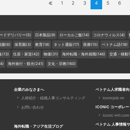
1
2
3
4
5
6
ードデリバリー(5)
日本製品(9)
ローカルご飯(14)
コロナウィルス(4)
園(6)
保育園(3)
教育(18)
ネット通販(17)
医療(15)
ベトナム語(18)
(13)
住居・家賃(42)
物価(31)
海外転職・海外就職(146)
交通・移動手
4)
海外旅行・観光(241)
文化・宗教(160)
企業のみなさまへ
ベトナム人求職者向
人材紹介・組織人事コンサルティング
iconicjob.vn
ICONIC コーポレ
お問い合わせ
iconic-intl.com
ベトナム 人事情報サイト 
海外転職・アジア生活ブログ