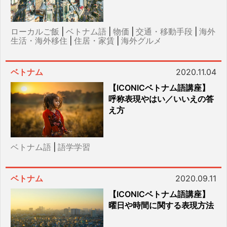
ローカルご飯
|
ベトナム語
|
物価
|
交通・移動手段
|
海外
生活・海外移住
|
住居・家賃
|
海外グルメ
ベトナム
2020.11.04
【ICONICベトナム語講座】
呼称表現やはい／いいえの答
え方
ベトナム語
|
語学学習
ベトナム
2020.09.11
【ICONICベトナム語講座】
曜日や時間に関する表現方法