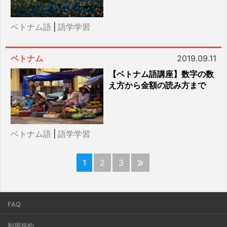
ベトナム語
|
語学学習
ベトナム
2019.09.11
【ベトナム語講座】数字の数
え方から金額の読み方まで
ベトナム語
|
語学学習
1
2
3
FAQ
利用規約