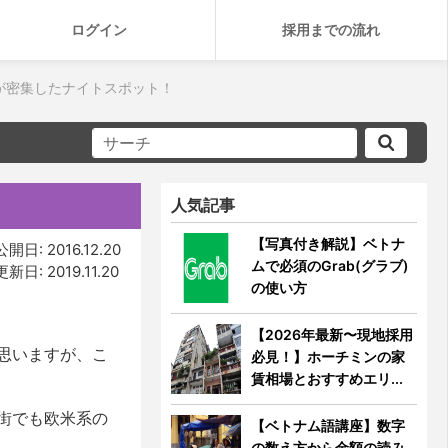
ログイン
採用までの流れ
が密集したナイトスポット！
人気記事
【写真付き解説】ベトナ
公開日: 2016.12.20
ムで必須のGrab(グラブ)
更新日: 2019.11.20
の使い方
【2026年最新〜現地採用
思いますが、こ
必見！】ホーチミンの家
賃相場とおすすめエリ...
街でも欧米系の
【ベトナム語講座】数字
の数え方から金額の読み