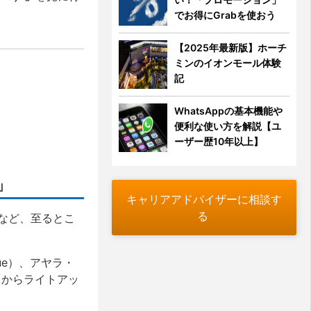
でお得にGrabを使おう
【2025年最新版】ホーチ
ミンのイオンモール体験
記
WhatsAppの基本機能や
便利な使い方を解説【ユ
ーザー歴10年以上】
」
キャリアアドバイザーに相談す
る
など、至るとこ
ue）、アヤラ・
月3日からライトアッ