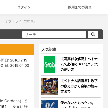
ログイン
採用までの流れ
・オブ・ライツ2016」
人気記事
【写真付き解説】ベトナ
開日: 2016.12.19
ムで必須のGrab(グラブ)
新日: 2019.04.03
の使い方
【ベトナム語講座】数字
の数え方から金額の読み
方まで
 Gardens）で
使わないともったいな
016）」
を見に行
い！「プロモーション」