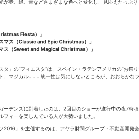
光が赤、緑、青などさまざまな色へと変化し、見応えたっぷり
mas Fiesta）」
lassic and Epic Christmas）」
eet and Magical Christmas）」
スタ」の“フィエスタ”は、スペイン・ラテンアメリカの“お祭り
ト、マジカル………統一性は気にしないところが、おおらかな
ガーデンズに到着したのは、2回目のショーが進行中の夜7時
ルフィーを楽しんでいる人が大勢いました。
ツ2016」を主催するのは、アヤラ財閥グループ・不動産開発