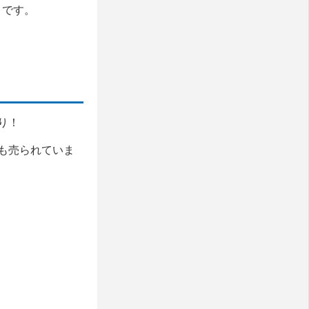
i）です。
り！
も売られていま