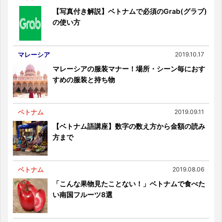
【写真付き解説】ベトナムで必須のGrab(グラブ)
の使い方
マレーシア
2019.10.17
マレーシアの服装マナー！場所・シーン毎におす
すめの服装と持ち物
ベトナム
2019.09.11
【ベトナム語講座】数字の数え方から金額の読み
方まで
ベトナム
2019.08.06
「こんな果物見たことない！」ベトナムで食べた
い南国フルーツ8選