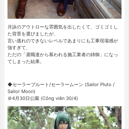
月詠のアウトローな雰囲気を出したくて、ゴミゴミし
た背景を選びましたが、
言い逃れのできないレベルであまりにも工事現場感が
強すぎて、
ただの「鳶職達から慕われる施工業者の姉御」になっ
てしまった結果。
◆セーラープルート/セーラームーン (Sailor Pluto /
Sailor Moon)
＠4月30日公園 (Công viên 30/4)