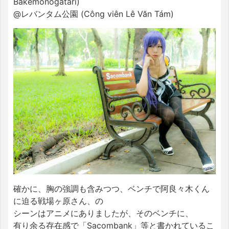
Bakemonogatari)
@レバンタム公園 (Công viên Lê Văn Tám)
確かに、胸の強調も含みつつ、ベンチで阿良々木くん
に迫る戦場ヶ原さん、の
シーンはアニメにありましたが、そのベンチに、
有り余る存在感で「Sacombank」等と書かれているこ