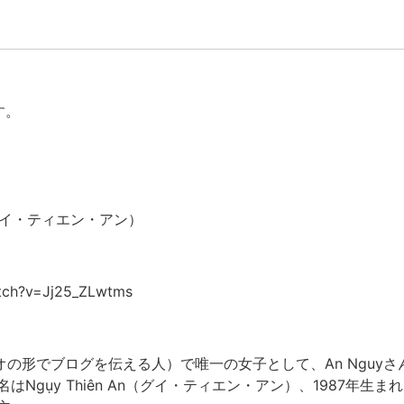
す。
 An（グイ・ティエン・アン）
tch?v=Jj25_ZLwtms
デオの形でブログを伝える人）で唯一の女子として、An Nguy
Ngụy Thiên An（グイ・ティエン・アン）、1987年生