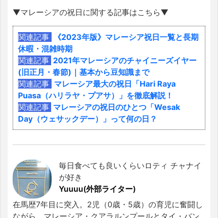
▼マレーシアの祝日に関する記事はこちら▼
関連記事
《2023年版》マレーシア祝日一覧と長期
休暇・混雑時期
関連記事
2021年マレーシアのチャイニーズイヤー
(旧正月・春節)｜基本から豆知識まで
関連記事
マレーシア最大の祝日「Hari Raya
Puasa（ハリラヤ・プアサ）」を徹底解説！
関連記事
マレーシアの祝日のひとつ「Wesak
Day（ウェサックデー）」って何の日？
毎日食べても良いくらいロティ チャナイ
が好き
Yuuuu(外部ライター)
在馬歴7年目に突入。2児（0歳・5歳）の育児に奮闘し
ながら、マレーシア・クアラルンプールとタイ・バン