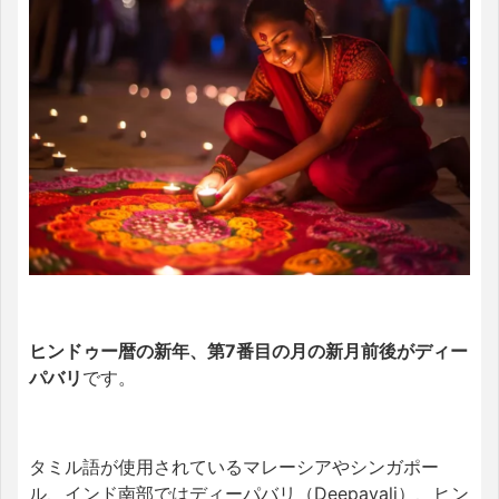
ヒンドゥー暦の新年、第7番目の月の新月前後がディー
パバリ
です。
タミル語が使用されているマレーシアやシンガポー
ル、インド南部ではディーパバリ（Deepavali）、ヒン