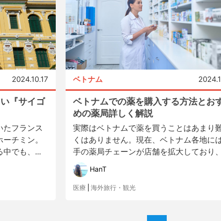
2024.10.17
ベトナム
2024.
たい『サイゴ
ベトナムでの薬を購入する方法とお
めの薬局詳しく解説
いたフランス
実際はベトナムで薬を買うことはあまり
ホーチミン。
くはありません。現在、ベトナム各地に
でも、...
手の薬局チェーンが店舗を拡大しており、.
HanT
医療
|
海外旅行・観光