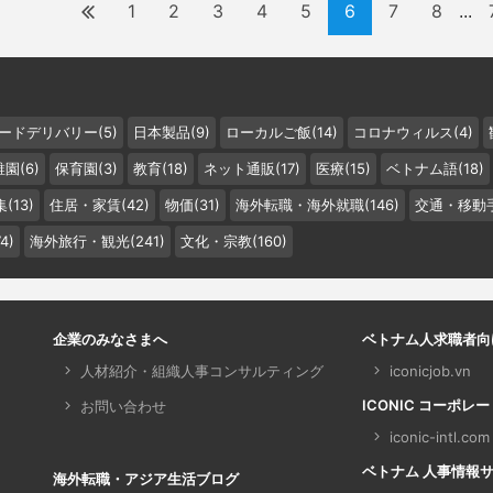
1
2
3
4
5
6
7
8
...
ードデリバリー(5)
日本製品(9)
ローカルご飯(14)
コロナウィルス(4)
園(6)
保育園(3)
教育(18)
ネット通販(17)
医療(15)
ベトナム語(18)
(13)
住居・家賃(42)
物価(31)
海外転職・海外就職(146)
交通・移動手
4)
海外旅行・観光(241)
文化・宗教(160)
企業のみなさまへ
ベトナム人求職者向
人材紹介・組織人事コンサルティング
iconicjob.vn
ICONIC コーポレ
お問い合わせ
iconic-intl.com
ベトナム 人事情報サイト 
海外転職・アジア生活ブログ