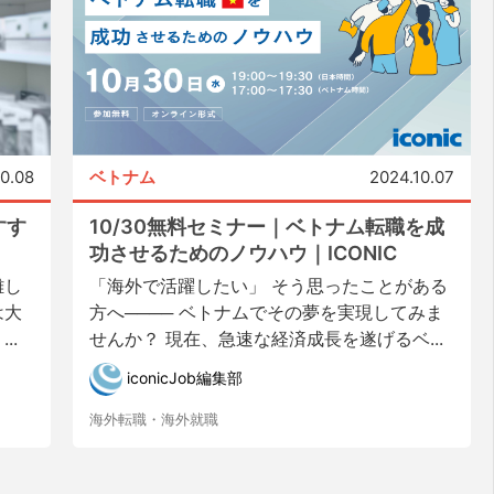
10.08
ベトナム
2024.10.07
すす
10/30無料セミナー｜ベトナム転職を成
功させるためのノウハウ｜ICONIC
難し
「海外で活躍したい」 そう思ったことがある
は大
方へ──── ベトナムでその夢を実現してみま
..
せんか？ 現在、急速な経済成長を遂げるベ...
iconicJob編集部
海外転職・海外就職