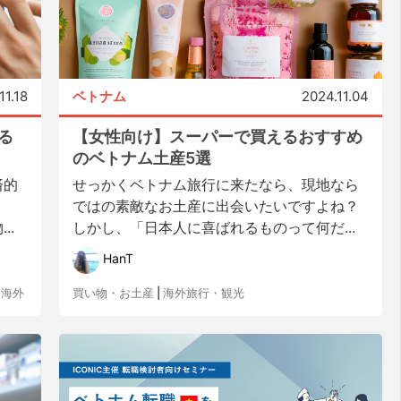
11.18
ベトナム
2024.11.04
る
【女性向け】スーパーで買えるおすすめ
のベトナム土産5選
済的
せっかくベトナム旅行に来たなら、現地なら
ではの素敵なお土産に出会いたいですよね？
..
しかし、「日本人に喜ばれるものって何だ...
HanT
・海外
買い物・お土産
|
海外旅行・観光