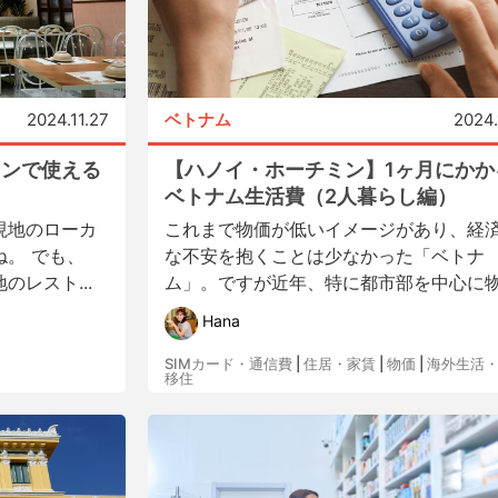
2024.11.27
ベトナム
2024.
ランで使える
【ハノイ・ホーチミン】1ヶ月にかか
ベトナム生活費（2人暮らし編）
現地のローカ
これまで物価が低いイメージがあり、経
。 でも、
な不安を抱くことは少なかった「ベトナ
レスト...
ム」。ですが近年、特に都市部を中心に物.
Hana
SIMカード・通信費
|
住居・家賃
|
物価
|
海外生活
移住