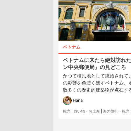
ベトナム
ベトナムに来たら絶対訪れ
ン中央郵便局』の見どころ
かつて植民地として統治されて
の影響を色濃く残すベトナム、
数多くの歴史的建築物が点在する中
Hana
観光
|
買い物・お土産
|
海外旅行・観光