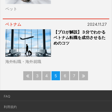
ペット
ベトナム
2024.11.27
【プロが解説】３分でわかる
ベトナム転職を成功させるた
めのコツ
海外転職・海外就職
3
4
5
6
7
FAQ
利用規約