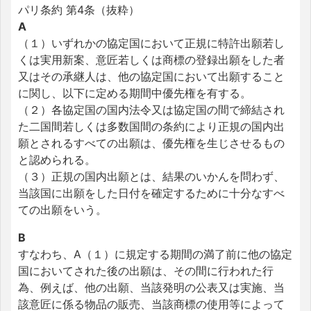
パリ条約 第4条（抜粋）
A
（１）いずれかの協定国において正規に特許出願若し
くは実用新案、意匠若しくは商標の登録出願をした者
又はその承継人は、他の協定国において出願すること
に関し、以下に定める期間中優先権を有する。
（２）各協定国の国内法令又は協定国の間で締結され
た二国間若しくは多数国間の条約により正規の国内出
願とされるすべての出願は、優先権を生じさせるもの
と認められる。
（３）正規の国内出願とは、結果のいかんを問わず、
当該国に出願をした日付を確定するために十分なすべ
ての出願をいう。
B
すなわち、A（１）に規定する期間の満了前に他の協定
国においてされた後の出願は、その間に行われた行
為、例えば、他の出願、当該発明の公表又は実施、当
該意匠に係る物品の販売、当該商標の使用等によって