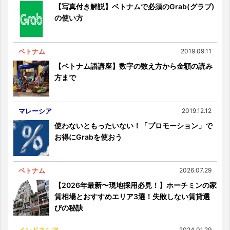
【写真付き解説】ベトナムで必須のGrab(グラブ)
の使い方
ベトナム
2019.09.11
【ベトナム語講座】数字の数え方から金額の読み
方まで
マレーシア
2019.12.12
使わないともったいない！「プロモーション」で
お得にGrabを使おう
ベトナム
2026.07.29
【2026年最新〜現地採用必見！】ホーチミンの家
賃相場とおすすめエリア3選！失敗しない賃貸選
びの秘訣
インドネシア
2024.01.29