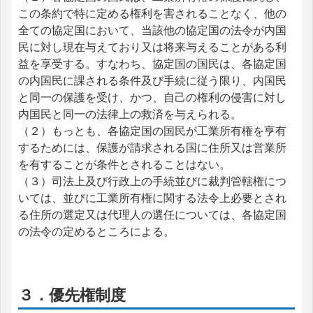
この条約で特に定める権利を害されることなく、他の
全ての協定国において、当該他の協定国の法令が内国
民に対し現在与えており又は将来与えることがある利
益を享受する。すなわち、協定国の国民は、各協定国
の内国民に課される条件及び手続に従う限り、内国民
と同一の保護を受け、かつ、自己の権利の侵害に対し
内国民と同一の法律上の救済を与えられる。
（２）もっとも、各協定国の国民が工業所有権を亨有
するためには、保護が請求される国に住所又は営業所
を有することが条件とされることはない。
（３）司法上及び行政上の手続並びに裁判管轄権につ
いては、並びに工業所有権に関する法令上必要とされ
る住所の選定又は代理人の選任については、各協定国
の法令の定めるところによる。
３．優先権制度