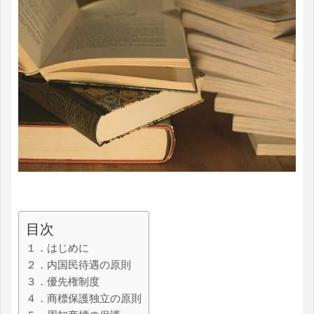
目次
１．はじめに
２．内国民待遇の原則
３．優先権制度
４．商標保護独立の原則