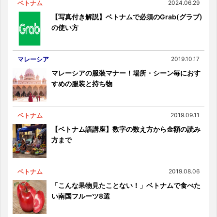
ベトナム
2024.06.29
【写真付き解説】ベトナムで必須のGrab(グラブ)
の使い方
マレーシア
2019.10.17
マレーシアの服装マナー！場所・シーン毎におす
すめの服装と持ち物
ベトナム
2019.09.11
【ベトナム語講座】数字の数え方から金額の読み
方まで
ベトナム
2019.08.06
「こんな果物見たことない！」ベトナムで食べた
い南国フルーツ8選