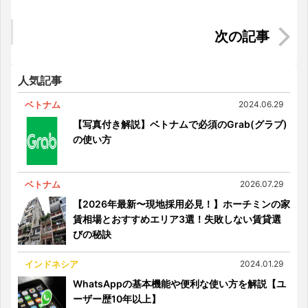
「library@orchard」】買い物に疲れたら、スタイ
リッシュな図書館で休憩！
シンガポールのカラオケ「KBOX」に行ってみた
人気記事
ベトナム
2024.06.29
【写真付き解説】ベトナムで必須のGrab(グラブ)
の使い方
ベトナム
2026.07.29
【2026年最新〜現地採用必見！】ホーチミンの家
賃相場とおすすめエリア3選！失敗しない賃貸選
びの秘訣
インドネシア
2024.01.29
WhatsAppの基本機能や便利な使い方を解説【ユ
ーザー歴10年以上】