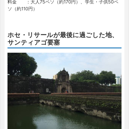
料金 ：大人75ペソ（約170円）、学生・子供50ペ
ソ（約110円）
ホセ・リサールが最後に過ごした地、
サンティアゴ要塞