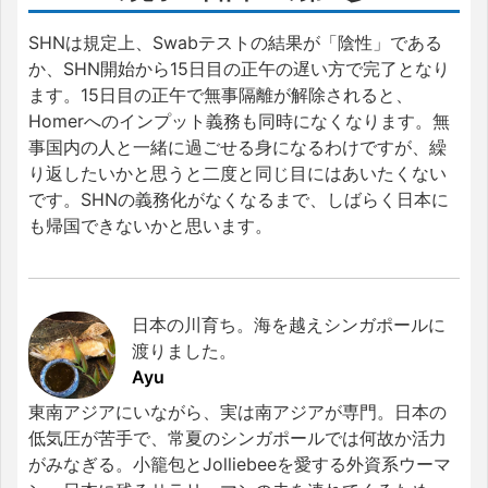
SHNは規定上、Swabテストの結果が「陰性」である
か、SHN開始から15日目の正午の遅い方で完了となり
ます。15日目の正午で無事隔離が解除されると、
Homerへのインプット義務も同時になくなります。無
事国内の人と一緒に過ごせる身になるわけですが、繰
り返したいかと思うと二度と同じ目にはあいたくない
です。SHNの義務化がなくなるまで、しばらく日本に
も帰国できないかと思います。
日本の川育ち。海を越えシンガポールに
渡りました。
Ayu
東南アジアにいながら、実は南アジアが専門。日本の
低気圧が苦手で、常夏のシンガポールでは何故か活力
がみなぎる。小籠包とJolliebeeを愛する外資系ウーマ