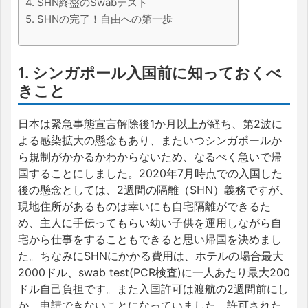
4. SHN終盤のSwabテスト
5. SHNの完了！自由への第一歩
1. シンガポール入国前に知っておくべ
きこと
日本は緊急事態宣言解除後1か月以上が経ち、第2波に
よる感染拡大の懸念もあり、またいつシンガポールか
ら規制がかかるかわからないため、なるべく急いで帰
国することにしました。2020年7月時点での入国した
後の懸念としては、2週間の隔離（SHN）義務ですが、
現地住所があるものは幸いにも自宅隔離ができるた
め、主人に手伝ってもらい幼い子供を運用しながら自
宅から仕事をすることもできると思い帰国を決めまし
た。ちなみにSHNにかかる費用は、ホテルの場合最大
2000ドル、swab test(PCR検査)に一人あたり最大200
ドル自己負担です。また入国許可は渡航の2週間前にし
か、申請できないことになっていました。許可された