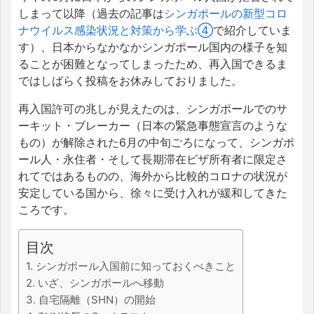
しまって以降（過去の記事は
シンガポールの新型コロ
ナウイルス感染状況と対策から学ぶ④
で紹介していま
す
）、
日本からなかなかシンガポール国内の様子を知
ることが困難となってしまったため、再入国できるま
ではしばらく投稿をお休みしておりました。
再入国許可の兆しが見えたのは、シンガポールでのサ
ーキット・ブレーカー（日本の緊急事態宣言のような
もの）が解除された6月の中旬ごろになって、シンガポ
ール人・永住者・そして長期滞在ビザ所有者に限定さ
れてではあるものの、海外から比較的コロナの状況が
安定している国から、徐々に受け入れが緩和してきた
ころです。
目次
1. シンガポール入国前に知っておくべきこと
2. いざ、シンガポールへ移動
3. 自宅隔離（SHN）の開始