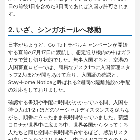
日の前後1日を含めた3日間であれば入国が許可されま
す。
2. いざ、シンガポールへ移動
日本がちょうど、Go Toトラベルキャンペーンが開始
する直前の7月17日に渡航し、想定通り機内の中はガラ
ガラで貸し切り状態でした。無事入国すると、空港の
入国審査ロビーでは、簡易なデスク1つに入国管理スタ
ッフ2人ほどが間をあけて座り、入国証の確認と、
Stay-Home Noticeと呼ばれる2週間の隔離施設の手配
の対応をしておりました。
確認する書類や手配に時間がかかっている間、入国を
待つ人は1-2mほどのソーシャルディスタンスを保ちな
がら、順番に立ったまま長時間待っていました。新型
コロナが世界中に広まる中、世界各国からやってくる
人たちと同じ空間に長時間滞在するほど、感染リスク
が高いことなどありません。中にはガスマスクのよう