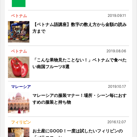
ベトナム
2019.09.11
【ベトナム語講座】数字の数え方から金額の読み
方まで
ベトナム
2019.08.06
「こんな果物見たことない！」ベトナムで食べた
い南国フルーツ8選
マレーシア
2019.10.17
マレーシアの服装マナー！場所・シーン毎におす
すめの服装と持ち物
フィリピン
2016.12.07
お土産にGOOD！一度は試したいフィリピンの