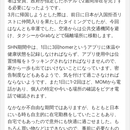
者は全員、政府が指定したホテルで2週間滞在を完了す
る必要になったようです。
3月に帰国しようとした際は、前日に日本が入国拒否リ
ストに仲間入りを果たしたタイミングでしたが、今回
はなんとも幸運でした。空港からは公共交通機関を避
け、タクシーかGrabなどで隔離場所に移動します。
SHN期間中は、1日に3回homerというアプリに体温や
健康状態を記録しなければならず、アプリ使用中は位
置情報をトラッキングされなければなりませんので、
家から一歩も出てはいけないことになっています。密
告制度などもあるようで、気を付けて過ごさなければ
ならないようです。また1日に1-2回ほど、MOMから電
話があり、個人の特定や今いる場所の確認をビデオ電
話で確認されます。
なかなか不自由な期間ではありますが、もともと日本
にいる時も自主的に在宅勤務をしていたこともあり、
自宅でもあったので意外にも快適に過ごせました。も
ちろん買い物などはできないので、事前に必要なもの