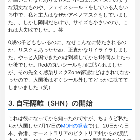
な頑丈なものや、フェイスシールドをしている人もい
る中で、私と主人はなぜかアベノマスクをしていまし
た、、しかし隙間だらけで、サイズも小さいので、こ
れは大失敗でした。。笑
0歳の子どももいるのに、なぜこんなに待たされるの
か、リスクもあったため、正直かなりイライラしまし
た。やっと入国できたのは到着してから1時間以上たっ
た後でした。Redの丸いシールを服に貼られました
が、その先全く感染リスクZone管理などはされてなか
ったので、入国後はすぐシール外してどっかに捨てて
しまいました（笑）
3. 自宅隔離（SHN）の開始
これは後になってから知ったのですが、ちょうど私た
ちが入国した7月17日の
MOHの発表
では、20日から日
本、香港、オーストラリアのビクトリア州からの渡航