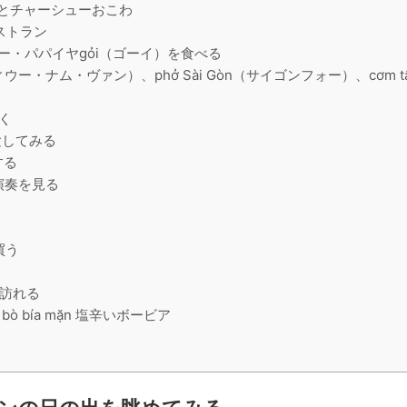
おこわとチャーシューおこわ
レストラン
ジャーキー・パパイヤgỏi（ゴーイ）を食べる
g（フーティウー・ナム・ヴァン）、phở Sài Gòn（サイゴンフォー）、cơm
歩く
体験してみる
する
演奏を見る
を買う
トを訪れる
と bò bía mặn 塩辛いボービア