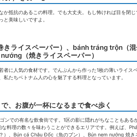
なか抵抗のあるこの料理。でも大丈夫。もし怖ければ目を閉じ
っと美味しいですよ。
uốn（巻きライスペーパー）、bánh tráng trộ
ng nướng（焼きライスペーパー）
若者に人気の食材です。でんぷんから作った1枚の薄いライス
、私たちベトナム人の心を魅了する料理となっています。
ản 通りで、お腹が一杯になるまで食べ歩く
このサイゴンでの有名な飲食街です。1区の影に隠れがちなこともあ
な料理の数々を味わうことができるエリアです。例えば、Phá 
ún cá Châu Đốc（魚のブン）、Bún nem nướng 