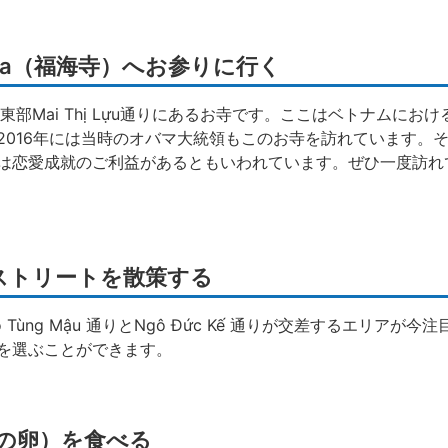
Pagoda（福海寺）へお参りに行く
は１区北東部Mai Thị Lựu通りにあるお寺です。ここはベトナムに
2016年には当時のオバマ大統領もこのお寺を訪れています。
は恋愛成就のご利益があるともいわれています。ぜひ一度訪れ
ーストリートを散策する
ùng Mậu 通りとNgô Đức Kế 通りが交差するエリアが今
を選ぶことができます。
アヒルの卵）を食べる