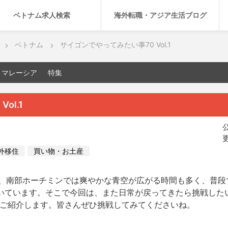
ベトナム求人検索
海外転職・アジア生活ブログ
ベトナム
サイゴンでやってみたい事70 Vol.1
マレーシア
特集
ol.1
公
更
外移住
買い物・お土産
、南部ホーチミンでは爽やかな青空が広がる時間も多く、普段
いています。そこで今回は、また日常が戻ってきたら挑戦した
をご紹介します。皆さんぜひ挑戦してみてくださいね。