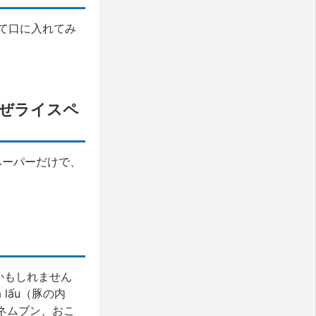
て口に入れてみ
n（混ぜライスペ
ペーパーだけで、
るかもしれません
lấu（豚の内
焼きネムブン、おこ