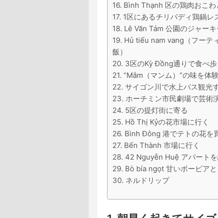
16. Bình Thạnh 区の鶏肉
17. 1区にあるチリパディ鶏鍋
18. Lê Văn Tám 公園の
19. Hủ tiếu nam van
飯）
20. 3区のKỳ Đồng通りで食べ
21. “Mắm（マンム）”の味を
22. サイゴン川で水上バス観光
23. ホーチミン市民劇場で芸術
24. 5区の提灯街に寄る
25. Hồ Thị Kỷの花市場に行く
26. Bình Đông 港でテトの花
27. Bến Thành 市場に行く
28. 42 Nguyễn Huệ アパー
29. Bò bía ngọt 甘いボービア
30. ネルドリップ