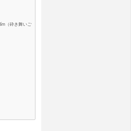
 tấm（砕き舞いご