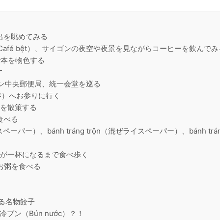
の出を眺めてみる
Café bệt）、サイゴンの夜空や夜景を見ながらコーヒーを飲んでみ
通りで本を物色する
す
ゴン中央郵便局、統一会堂を巡る
（福海寺）へお参りに行く
トを散策する
を食べる
ライスペーパー）、bánh tráng trộn（混ぜライスペーパー）、bánh trá
、お腹が一杯になるまで食べ歩く
のお粥を食べる
にある名物餃子
冷ブン（Bún nước）？！