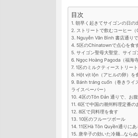
目次
1. 朝早く起きてサイゴンの日
2. ストリートで飲むコーヒー（
3. Nguyễn Văn Bình 書店
4. 5区のChinatownで点心を食
5. サイゴン聖母大聖堂、サイ
6. Ngọc Hoàng Pagoda
7. 1区のミルクティーストリー
8. Hột vịt lộn（アヒルの卵）
9. Bánh tráng cuốn（巻き
ライスペーパー）
10. 4区のTôn Đản 通りで
11. 6区で中国の潮州料理定番
12. 8区で貝料理を食す
13. 10区のフルーツボール
14. 11区Hà Tôn Quyền通り
15. 唐辛子の効いた冷麺…ならぬ