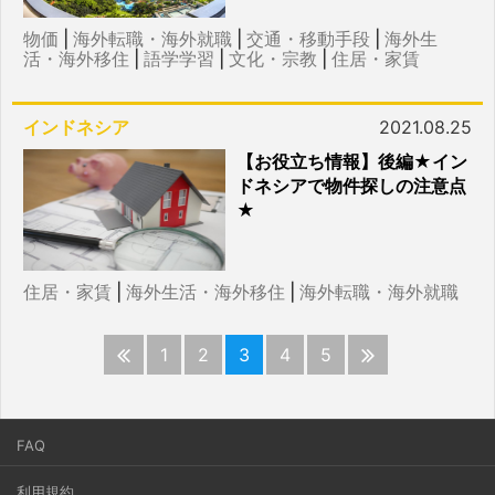
物価
|
海外転職・海外就職
|
交通・移動手段
|
海外生
活・海外移住
|
語学学習
|
文化・宗教
|
住居・家賃
インドネシア
2021.08.25
【お役立ち情報】後編★イン
ドネシアで物件探しの注意点
★
住居・家賃
|
海外生活・海外移住
|
海外転職・海外就職
1
2
3
4
5
FAQ
利用規約