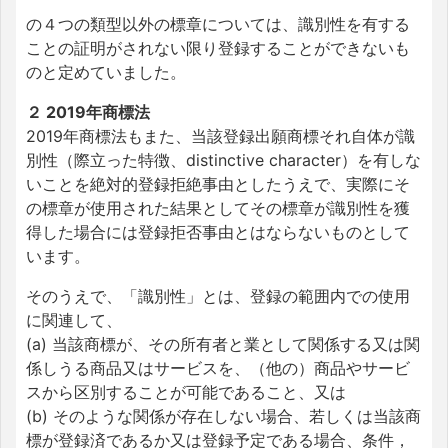
の４つの類型以外の標章については、識別性を有する
ことの証明がされない限り登録することができないも
のと定めていました。
２ 2019年商標法
2019年商標法もまた、当該登録出願商標それ自体が識
別性（際立った特徴、distinctive character）を有しな
いことを絶対的登録拒絶事由としたうえで、実際にそ
の標章が使用された結果としてその標章が識別性を獲
得した場合には登録拒否事由とはならないものとして
います。
そのうえで、「識別性」とは、登録の範囲内での使用
に関連して、
(a) 当該商標が、その所有者と業として関係する又は関
係しうる商品又はサービスを、（他の）商品やサービ
スから区別することが可能であること、又は
(b) そのような関係が存在しない場合、若しくは当該商
標が登録済であるか又は登録予定である場合、条件，