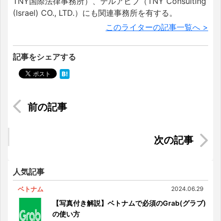
TNY国際法律事務所）、テルアビブ（TNY Consulting
(Israel) CO., LTD.）にも関連事務所を有する。
このライターの記事一覧へ >
記事をシェアする
【マレーシアのパワースポット巡り⑨】風水パワ
ーで運気アップ！？華僑一族の豪華な寺クーコン
シー
【AirAsia】飛行機に搭乗しなかった場合返金でき
る？意外と知らない「空港利用税」の返金方法
人気記事
ベトナム
2024.06.29
【写真付き解説】ベトナムで必須のGrab(グラブ)
の使い方