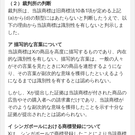
（２）裁判所の判断
裁判所は、当該商標は旧商標法10条1項が定める上記
(a)から(d)の類型にはあたらないと判断したうえで、以
下の理由から当該商標は識別性を有しないと判示しま
した。
ア 描写的な言葉について
当該商標はXの商品を高度に描写するものであり、内在
的な識別性を有しない。描写的な言葉は、一般の人々
がその言葉を見たときにXの商品を連想するようにな
り、その言葉が副次的な意味を獲得したといえるよう
になるまでは識別性を有するとは認められない。
しかし、Xが提出した証拠は当該商標が付された商品の
広告やその購入者への請求書だけであり、当該商標が
そのような副次的な意味を獲得したことを示す十分な
証拠が提出されたとは認められない。
イ シンガポールにおける商標登録について
Xは、シンガポールで商標登録したことにより当該商標