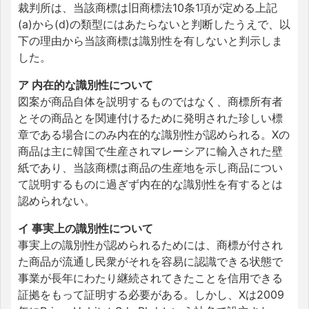
裁判所は、当該商標は旧商標法10条1項が定める上記
(a)から(d)の類型にはあたらないと判断したうえで、以
下の理由から当該商標は識別性を有しないと判示しま
した。
ア 内在的な識別性について
図案が商品自体を説明するものではなく、商標所有者
とその商品とを関連付けるために発明された珍しい標
章である場合にのみ内在的な識別性が認められる。Xの
商品は主に韓国で生産されマレーシアに輸入された壁
紙であり、当該商標は商品の生産地を示し商品につい
て説明するものに過ぎず内在的な識別性を有するとは
認められない。
イ 事実上の識別性について
事実上の識別性が認められるためには、商標が付され
た商品が流通し民衆がそれを容易に認識できる状態で
事業が長年にわたり継続されてきたことを信用できる
証拠をもって証明する必要がある。しかし、Xは2009