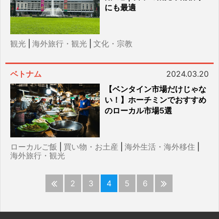
にも最適
観光
|
海外旅行・観光
|
文化・宗教
ベトナム
2024.03.20
【ベンタイン市場だけじゃな
い！】ホーチミンでおすすめ
のローカル市場5選
ローカルご飯
|
買い物・お土産
|
海外生活・海外移住
|
海外旅行・観光
2
3
4
5
6