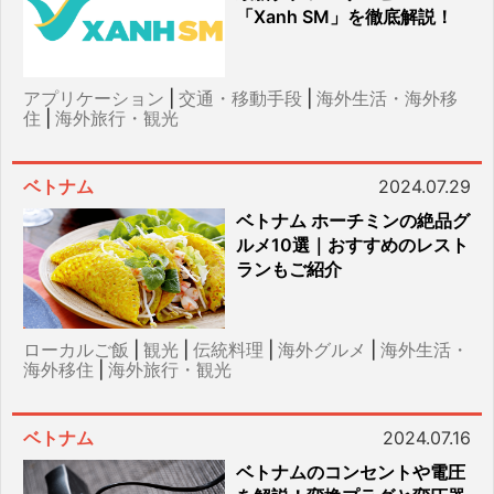
「Xanh SM」を徹底解説！
アプリケーション
|
交通・移動手段
|
海外生活・海外移
住
|
海外旅行・観光
ベトナム
2024.07.29
ベトナム ホーチミンの絶品グ
ルメ10選｜おすすめのレスト
ランもご紹介
ローカルご飯
|
観光
|
伝統料理
|
海外グルメ
|
海外生活・
海外移住
|
海外旅行・観光
ベトナム
2024.07.16
ベトナムのコンセントや電圧