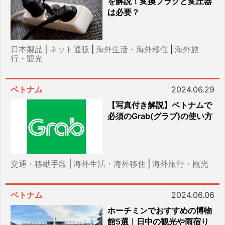
を解説！変換プラグと変圧器
は必要？
日本製品
|
ネット通販
|
海外生活・海外移住
|
海外旅
行・観光
ベトナム
2024.06.29
【写真付き解説】ベトナムで
必須のGrab(グラブ)の使い方
交通・移動手段
|
海外生活・海外移住
|
海外旅行・観光
ベトナム
2024.06.06
ホーチミンでおすすめの博物
館5選｜日中の観光や雨宿り