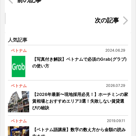
陸上も水上も自由自在！タイ・バンコクの10通り
の交通手段
肉塊パラダイス！ 美味しくお安いベトナム式焼
肉を1kg食べる【クチ】
人気記事
ベトナム
2024.06.29
【写真付き解説】ベトナムで必須のGrab(グラブ)
の使い方
ベトナム
2026.07.29
【2026年最新〜現地採用必見！】ホーチミンの家
賃相場とおすすめエリア3選！失敗しない賃貸選
びの秘訣
ベトナム
2019.09.11
【ベトナム語講座】数字の数え方から金額の読み