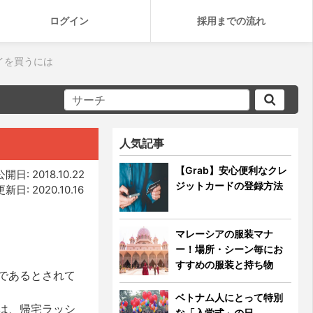
ログイン
採用までの流れ
イを買うには
人気記事
【Grab】安心便利なクレ
公開日: 2018.10.22
ジットカードの登録方法
更新日: 2020.10.16
マレーシアの服装マナ
ー！場所・シーン毎にお
すすめの服装と持ち物
であるとされて
ベトナム人にとって特別
は、帰宅ラッシ
な「入学式」の日