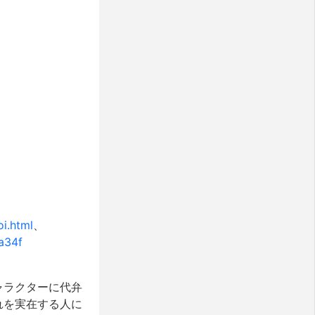
i.html
、
a34f
ャラクターに代弁
れを実在する人に