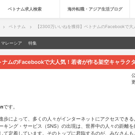
ベトナム求人検索
海外転職・アジア生活ブログ
ベトナム
【2300万いいねを獲得】ベトナムのFacebook
マレーシア
特集
トナムのFacebookで大人気！若者が作る架空キャラク
公
更
an
です。
進歩によって、多くの人々がインターネットにアクセスできる
ーキング・サービス（SNS）の出現は、世界中の人々の距離を
して定着しています。そのトップに君臨するのが、みなさんも