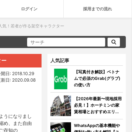
ログイン
採用までの流れ
で大人気！若者が作る架空キャラクター
ター
人気記事
【写真付き解説】ベトナ
開日: 2018.10.29
ムで必須のGrab(グラブ)
新日: 2020.09.08
の使い方
【2026年最新〜現地採用
必見！】ホーチミンの家
賃相場とおすすめエリ...
ようになりまし
縮め、また自由
WhatsAppの基本機能や
ご存知の
便利な使い方を解説【ユ