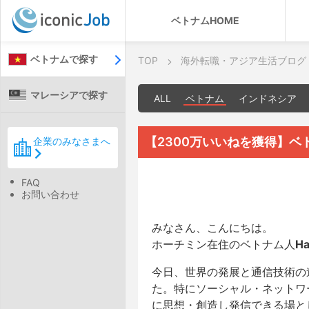
ベトナムHOME
ベトナムで探す
TOP
海外転職・アジア生活ブログ
マレーシアで探す
ALL
ベトナム
インドネシア
【2300万いいねを獲得】ベ
企業のみなさまへ
FAQ
お問い合わせ
みなさん、こんにちは。
ホーチミン在住のベトナム人
H
今日、世界の発展と通信技術の
た。特にソーシャル・ネットワ
に思想・創造し発信できる場と