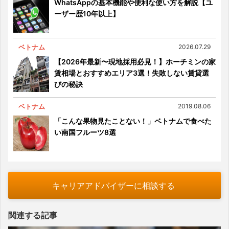
WhatsAppの基本機能や便利な使い方を解説【ユ
ーザー歴10年以上】
ベトナム
2026.07.29
【2026年最新〜現地採用必見！】ホーチミンの家
賃相場とおすすめエリア3選！失敗しない賃貸選
びの秘訣
ベトナム
2019.08.06
「こんな果物見たことない！」ベトナムで食べた
い南国フルーツ8選
キャリアアドバイザーに相談する
関連する記事