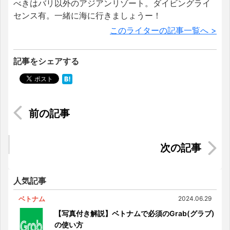
べきはバリ以外のアジアンリゾート。ダイビングライ
センス有。一緒に海に行きましょうー！
このライターの記事一覧へ >
記事をシェアする
サイゴン川沿いのおしゃれレストラン3選【ホーチ
ミン2区】
【夜景を一望】サイゴンスカイデッキのスカイバ
ーで1人で黄昏れてみた
人気記事
ベトナム
2024.06.29
【写真付き解説】ベトナムで必須のGrab(グラブ)
の使い方