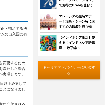
でお得にGrabを使おう
マレーシアの服装マナ
ー！場所・シーン毎にお
すすめの服装と持ち物
改正・補足する法
ナムの出入国に有
【インドネシア生活】使
える！インドネシア語講
座 ～ 数字編 ～
を変更するため
キャリアアドバイザーに相談す
を満たした場合
る
が実現します。
0日以上経過して
ことになりまし
家に交付される