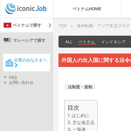
ベトナムHOME
ベトナムで探す
TOP
海外転職・アジア生活ブログ
マレーシアで探す
ALL
ベトナム
インドネシア
外国人の出入国に関する法令
企業のみなさまへ
FAQ
お問い合わせ
法制度・規制
目次
1. はじめに
2. 主な改正点
3. 一覧表