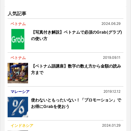
ト
人気記事
ベトナム
2024.06.29
【写真付き解説】ベトナムで必須のGrab(グラブ)
の使い方
ベトナム
2019.09.11
【ベトナム語講座】数字の数え方から金額の読み
方まで
マレーシア
2019.12.12
使わないともったいない！「プロモーション」で
お得にGrabを使おう
インドネシア
2024.01.29