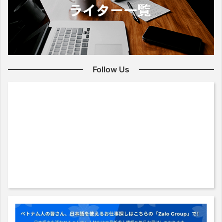
Follow Us