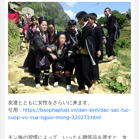
友達とともに女性をさらいに来ます。
引用：
https://baophapluat.vn/dan-sinh/dac-sac-tuc-
cuop-vo-cua-nguoi-mong-320273.html
モン族の習慣によって、いったん贈答品を渡すと、女