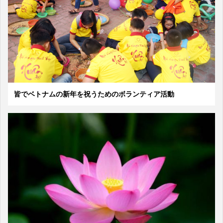
皆でベトナムの新年を祝うためのボランティア活動