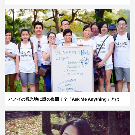
ハノイの観光地に謎の集団！？「Ask Me Anything」とは