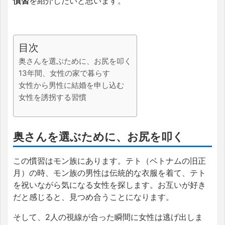
慣習
を紹介したいと思います。
目次
奥さんを選ぶために、お尻を叩く
13年間、女性の家で暮らす
女性から男性に結婚を申し込む
女性を誘拐する習慣
奥さんを選ぶために、お尻を叩く
この慣習はモン族にあります。テト（ベトナムの旧正
月）の時、モン族の男性は伝統的な衣服を着て、テト
を祝いながら気になる女性を探します。お互いが好き
だと感じると、見つめ合うことになります。
そして、2人の視線が合った瞬間に女性は逃げ出しま