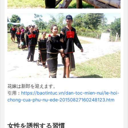
花嫁は新郎を迎えます。
引用：
https://baotintuc.vn/dan-toc-mien-nui/le-hoi-
chong-cua-phu-nu-ede-20150827160248123.htm
女性を誘拐する習慣