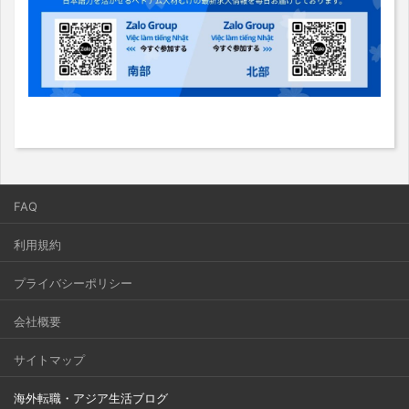
FAQ
利用規約
プライバシーポリシー
会社概要
サイトマップ
海外転職・アジア生活ブログ