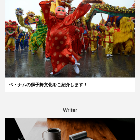
ベトナムの獅子舞文化をご紹介します！
Writer