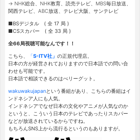
→
NHK
総合、
NHK
教育、読売テレビ、
MBS
毎日放送、
関西テレビ、
ABC
放送、テレビ大阪、サンテレビ
■BSデジタル ( 全 17 局 )
■
CSスカパー ( 全 33 局 )
全66局視聴可能なんです！！
こちら、
「
S-ITV社」
の正規代理店。
日本の方が経営されておりますので日本語での問い合
わせも可能です。
日本語で相談できるのはべリーグット。
wakuwakujapan
という番組があり、こちらの番組はイ
ンドネシア人にも人気。
インドネシアでなぜ日本の文化やアニメが人気なのか
というと、こういう日本のテレビであったりスカパー
などが放送されているからですね。
もちろんSNS上から流行るというのもありますが。