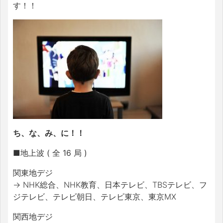
す！！
ち、な、み、に！！
■地上波 ( 全 16
局 )
関東地デジ
→
NHK
総合、
NHK
教育、日本テレビ、
TBS
テレビ、フ
ジテレビ、テレビ朝日、テレビ東京、東京
MX
関西地デジ