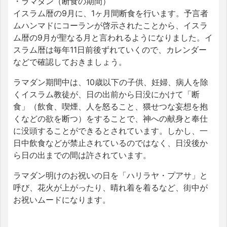
・ラマダン（断食の期間）
イスラム暦の9月に、1ヶ月間断食を行います。予言者
ムハンマドにコーランが啓示されたことから、イスラ
ム暦の9月が聖なる月と言われるようになりました。イ
スラム暦は毎年11日前後ずれていくので、カレンダー
などで確認しておきましょう。
ラマダン期間中は、10歳以下の子供、妊婦、病人を除
くイスラム教徒が、日の出前から日没にかけて「断
食」（飲食、喫煙、人を怒ること、猥せつな妄想を抱
くなどの欲を断つ）をすることで、神への献身と奉仕
に没頭することができるとされています。しかし、一
日中飲食などが禁止されているのではなく、日没後か
ら日の出までの間は許されています。
ラマダン明けのお祝いの日を「ハリラヤ・プアサ」と
呼び、花火が上がったり、晴れ着を着るなど、街中が
お祝いムードになります。