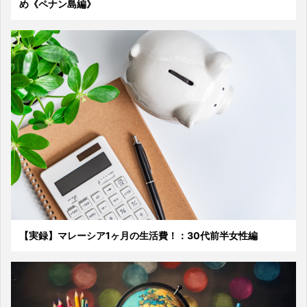
め《ペナン島編》
【実録】マレーシア1ヶ月の生活費！：30代前半女性編