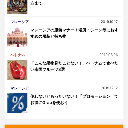
方まで
マレーシア
2019.10.17
マレーシアの服装マナー！場所・シーン毎におす
すめの服装と持ち物
ベトナム
2019.08.06
「こんな果物見たことない！」ベトナムで食べた
い南国フルーツ8選
マレーシア
2019.12.12
使わないともったいない！「プロモーション」で
お得にGrabを使おう