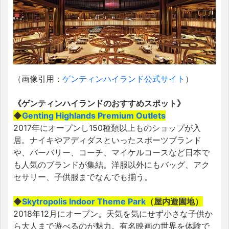
（画像引用：
ゲンティンハイランド公式サイト
）
《ゲンティンハイランドのおすすめスポット》
◆
Genting Highlands Premium Outlets
2017年にオープンし150種類以上ものショップが入
居。ナイキやアディダスといったスポーツブランド
や、バーバリー、コーチ、マイケルコースなど日本で
も人気のブランドが集結。洋服以外にもバッグ、アク
セサリー、子供服までなんでも揃う。
◆
Skytropolis Indoor Theme
Park
（屋内遊園地）
2018年12月にオープン。天気を気にせず小さな子供か
ら大人まで遊べるのが魅力。有名映画の世界を体験で