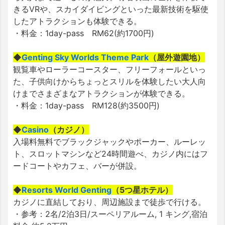
きるVRや、スカイダイビングといった最新技術を駆使
したアトラクションも体験できる。
・料金：1day-pass RM62(約1700円)
◆
Genting Sky Worlds Theme P
ark
（屋外遊園地）
観覧車やローラーコースター、フリーフォールといっ
た、子供向けからちょっとスリルを体験したい大人向
けまでさまざまなアトラクションが体験できる。
・料金：1day-pass RM128(約3500円)
◆
Casin
o
（カジノ）
入場料無料でブラックジャックやポーカー、ルーレッ
ト、スロットマシンなど24時間遊べ、カジノ内にはフ
ードコートやカフェ、バーが併設。
◆
Resorts World Genting
（5つ星ホテル）
カジノに直結しており、周辺施設まで徒歩で行ける。
・参考：2名/2泊3日/スーペリアルーム, 1 キング,宿泊