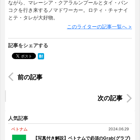
ながら、マレーシア・クアラルンプールとタイ・バン
コクを行き来するノマドワーカー。ロティ・チャナイ
とテ・タレが大好物。
このライターの記事一覧へ >
記事をシェアする
タイ人と働く～タイに住んで、食べて、そして働
いて～【コロナ対応2】
【新型コロナウイルス】（２）マレーシアの行動
制限令は4月28日まで延長、完全ロックダウンされ
たエリアも
人気記事
ベトナム
2024.06.29
【写真付き解説】ベトナムで必須のGrab(グラブ)