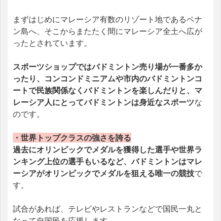
まずはじめにマレーシア有数のリゾート地であるペナ
ン島へ、そこからまたたく間にマレーシア全土へ広が
ったとされています。
スポーツショップではバドミントン売り場が一番多か
ったり、コンコンドミニアムや市内のバドミントンコ
ートで民族関係なくバドミントンを楽しんだりと、マ
レーシア人にとってバドミントンは身近なスポーツ
な
のです。
・世界トップクラスの強さを誇る
過去にオリンピックでメダルを獲得した選手や世界ラ
ンキング上位の選手もいるなど、バドミントンはマレ
ーシアがオリンピックでメダルを狙える唯一の競技
で
す。
試合があれば、テレビやレストランなどで国民一丸と
なって自国民を応援します。