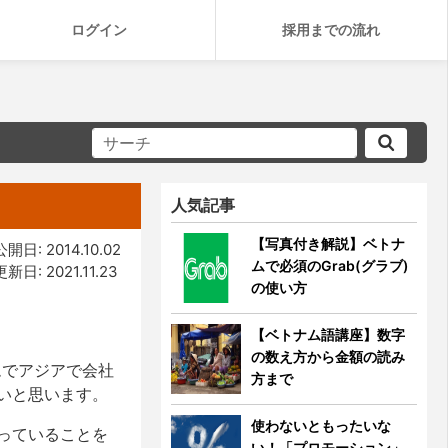
ログイン
採用までの流れ
人気記事
【写真付き解説】ベトナ
公開日: 2014.10.02
ムで必須のGrab(グラブ)
更新日: 2021.11.23
の使い方
【ベトナム語講座】数字
の数え方から金額の読み
ムでアジアで会社
方まで
いと思います。
使わないともったいな
っていることを
い！「プロモーション」