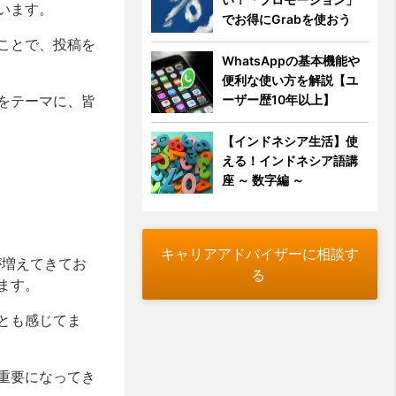
います。
でお得にGrabを使おう
ことで、投稿を
WhatsAppの基本機能や
便利な使い方を解説【ユ
をテーマに、皆
ーザー歴10年以上】
【インドネシア生活】使
える！インドネシア語講
座 ～ 数字編 ～
キャリアアドバイザーに相談す
が増えてきてお
る
ます。
とも感じてま
重要になってき