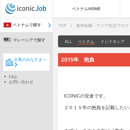
ベトナムHOME
ベトナムで探す
TOP
海外転職・アジア生活ブログ
マレーシアで探す
ALL
ベトナム
インドネシア
2015年 抱負
企業のみなさまへ
FAQ
お問い合わせ
ICONICの安倉です。
２０１５年の抱負を記載したい