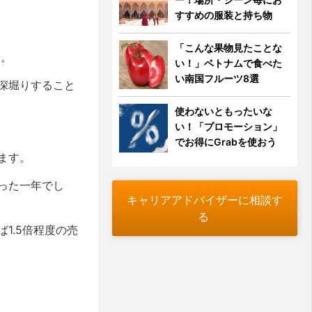
すすめの服装と持ち物
「こんな果物見たことな
。。
い！」ベトナムで食べた
い南国フルーツ8選
深堀りすること
使わないともったいな
い！「プロモーション」
でお得にGrabを使おう
ます。
った一年でし
キャリアアドバイザーに相談す
る
1.5倍程度の売