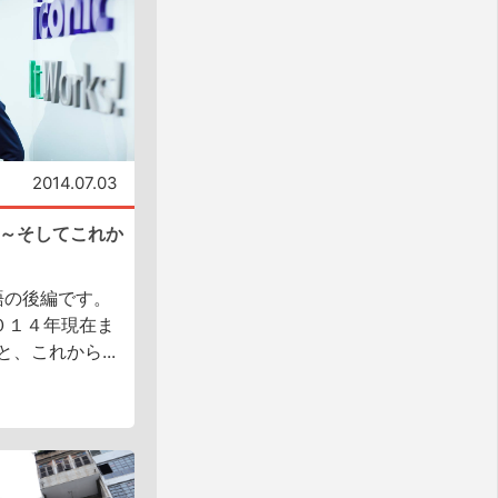
2014.07.03
物語～そしてこれか
物語の後編です。
０１４年現在ま
、これから...