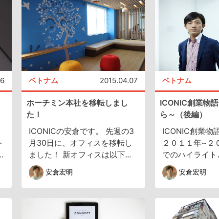
26
ベトナム
2015.04.07
ベトナム
ホーチミン本社を移転しまし
ICONIC創業
た！
ら～（後編）
ICONICの安倉です。 先週の3
ICONIC創業
ト
月30日に、オフィスを移転し
２０１１年~２
.
ました！ 新オフィスは以下...
でのハイライトと
安倉宏明
安倉宏明