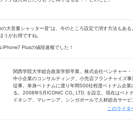
oneの大音量シャッター音”は、今のところ設定で消す方法もあ
ほうがお得ですね。
iPhone7 Plusの値段速報でした！
関西学院大学総合政策学部卒業。株式会社ベンチャー・
中小企業のコンサルティング、小売店フランチャイズ事
従事。単身ベトナムに渡り年間500社程度ベトナム企業
る。2008年5月ICONIC CO., LTD. を設立。現在は
ドネシア、マレーシア、シンガポールで人材総合サービ
このライタ