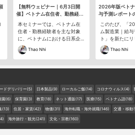
願
【無料ウェビナー｜6月3日開
2026年版ベト
催】ベトナム在住者、勤務経...
与予測レポート
加
本セミナーでは、ベトナム在
このたび、「20
住者・勤務経験者を主な対象
ム製造業｜給与
に、ベトナムにおける日系企...
ト」を新たにリリ
Thao Nhi
Thao Nhi
ードデリバリー(5)
日本製品(9)
ローカルご飯(14)
コロナウィルス(4)
園(6)
保育園(3)
教育(18)
ネット通販(17)
医療(15)
ベトナム語(18)
(13)
住居・家賃(42)
物価(31)
海外転職・海外就職(146)
交通・移動手
4)
海外旅行・観光(241)
文化・宗教(160)