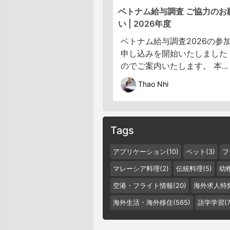
ベトナム給与調査 ご協力のお
い | 2026年度
ベトナム給与調査2026の参
申し込みを開始いたしました
のでご案内いたします。 本...
Thao Nhi
Tags
アプリケーション(10)
ペット(3)
フ
マレーシア料理(2)
伝統料理(5)
幼稚
空港・フライト情報(20)
海外求人特集
海外生活・海外移住(565)
語学学習(7