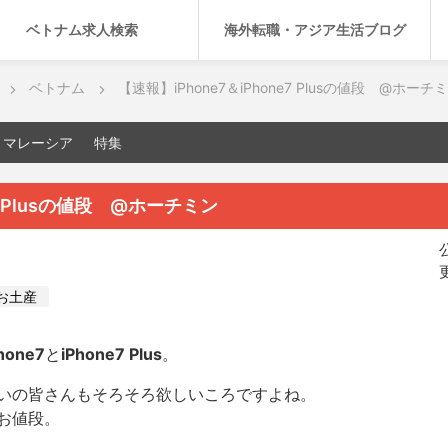
ベトナム求人検索
海外転職・アジア生活ブログ
ベトナム
【速報】iPhone7＆iPhone7 Plusの値段 @ホーチ
マレーシア
特集
e7 Plusの値段 @ホーチミン
公
更
お土産
hone7
と
iPhone7 Plus
。
いの皆さんもそろそろ欲しいころですよね。
お値段。