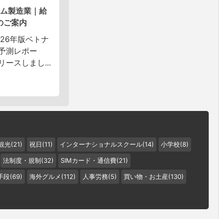
ナム製造業｜給
のご案内
26年版ベトナ
予測レポー
ースしまし...
観光(21)
祝日(11)
インターナショナルスクール(14)
小学校(8)
法制度・規制(32)
SIMカード・通信費(21)
段(69)
海外グルメ(112)
人事労務(5)
買い物・お土産(130)