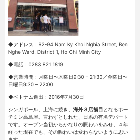
◆アドレス：
92-94 Nam Ky Khoi Nghia Street, Ben
Nghe Ward, District 1, Ho Chi Minh City
◆電話：
0283 821 1819
◆営業時間：月曜日〜木曜日
9:30
–
21:30
／金曜日〜
日曜日
9:30
–
22:00
◆ベトナム進出：
2016
年
7
月
30
日
シンガポール、上海に続き、
海外３店舗目
となるホー
チミン高島屋。言わずとしれた、日系の有名デパート
です。オープン当初からかなりの賑わいをみせ、４年
経った現在でも、その賑わいは変わらないように思い
ます。