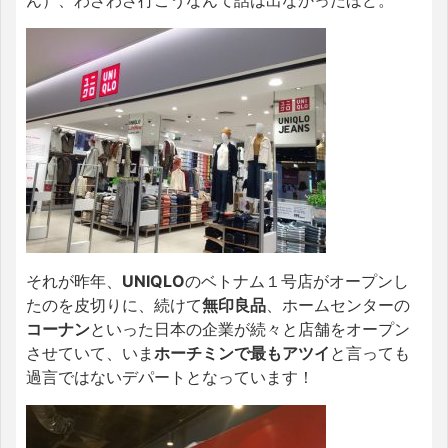
ん）、わざわざ行こうなんて話は出なかったほど。
それが昨年、
UNIQLO
のベトナム１号店がオープンし
たのを皮切りに、続けて
無印良品
、ホームセンターの
コーナン
といった日本の企業が続々と店舗をオープン
させていて、いま
ホーチミンで最もアツイ
と言っても
過言ではないデパートとなっています！