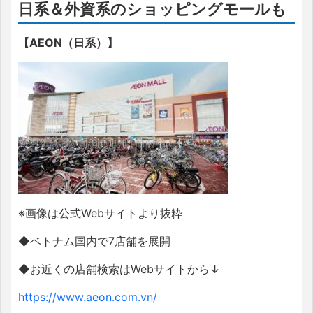
日系＆外資系のショッピングモールも
【
AEON（日系）
】
※画像は公式
Web
サイトより抜粋
◆ベトナム国内で
7
店舗を展開
◆お近くの店舗検索は
Web
サイトから↓
https://www.aeon.com.vn/