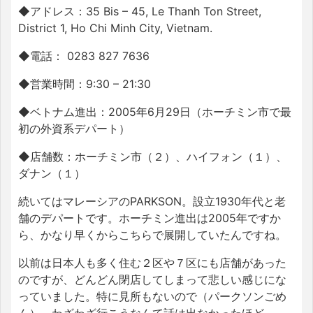
◆アドレス：
35 Bis – 45, Le Thanh Ton Street,
District 1, Ho Chi Minh City, Vietnam.
◆電話：
0283 827 7636
◆営業時間：
9:30
–
21:30
◆ベトナム進出：
2005
年
6
月
29
日（ホーチミン市で最
初の外資系デパート）
◆店舗数：ホーチミン市（２）、ハイフォン（１）、
ダナン（１）
続いてはマレーシアの
PARKSON
。設立
1930
年代と老
舗のデパートです。ホーチミン進出は
2005
年ですか
ら、かなり早くからこちらで展開していたんですね。
以前は日本人も多く住む２区や７区にも店舗があった
のですが、どんどん閉店してしまって悲しい感じにな
っていました。特に見所もないので（パークソンごめ