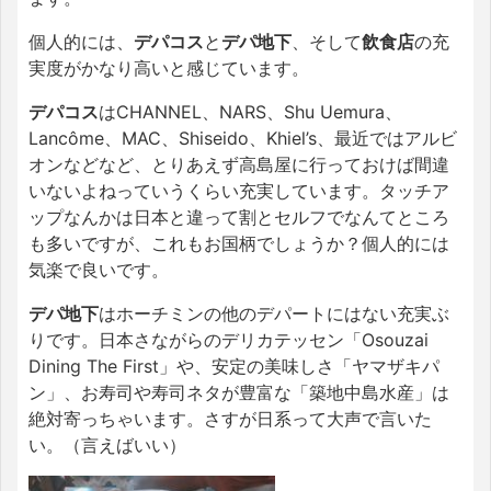
個人的には、
デパコス
と
デパ地下
、そして
飲食店
の充
実度がかなり高いと感じています。
デパコス
は
CHANNEL
、
NARS
、
Shu Uemura
、
Lancôme
、
MAC
、
Shiseido
、
Khiel’s
、最近ではアルビ
オンなどなど、とりあえず高島屋に行っておけば間違
いないよねっていうくらい充実しています。タッチア
ップなんかは日本と違って割とセルフでなんてところ
も多いですが、これもお国柄でしょうか？個人的には
気楽で良いです。
デパ地下
はホーチミンの他のデパートにはない充実ぶ
りです。日本さながらのデリカテッセン「Osouzai
Dining The First」や、安定の美味しさ「ヤマザキパ
ン」、お寿司や寿司ネタが豊富な「築地中島水産」は
絶対寄っちゃいます。さすが日系って大声で言いた
い。（言えばいい）