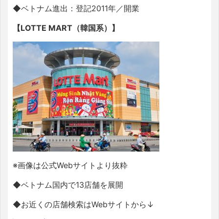
◆ベトナム進出：登記
2011
年／開業
【
LOTTE MART（韓国系）
】
※画像は公式
Web
サイトより抜粋
◆ベトナム国内で
13
店舗を展開
◆お近くの店舗検索は
Web
サイトから↓